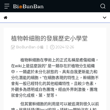
植物幹細胞的發展歷史小學堂
BioBunBan 小編
2024-12-26
植物幹細胞在學術上的正式名稱是癒傷組織，
在
wiki
上是這麼說的
”
是一類存在於植物分生組織
中，一類處於未分化狀態的、具有自我更新能力和
分化潛能的細胞。
”
在細胞表現的特性上，幹細胞不
會有一般已經特化的其他組織特性，且較少色素，
外觀多為透明或白色團塊。經由外界刺激後，團塊
就會分化成根、葉、莖等。
但其實幹細胞的利用是可以被追溯到很久以前
唷，就是扦插
(
更
local
的說，插枝
)
一開始沒有人知