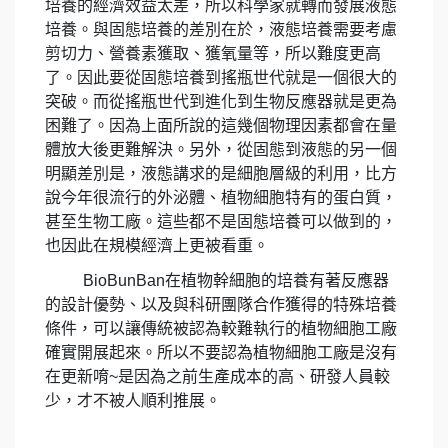
培養的經濟效益太差，所以科學家就轉而發展液態
培養。與固態培養的差別在於，液態培養需要考慮
剪切力、營養素獲取、獲氧量等，所以難度更高
了。因此要從固態培養到搖瓶世代就是一個很大的
突破。而從搖瓶世代到進化到生物反應器就是更為
困難了。因為上面所說的這幾個物理因素都會在量
體放大後更難解決。另外，從固態到液態的另一個
明顯差別是，液態講求的是細胞層級的利用，比方
說今年很流行的外泌體、植物細胞特有的蛋白質，
甚至生物工廠。這些都不是固態培養可以做到的，
也因此在規模經濟上更被看重。
BioBunBan
在植物幹細胞的培養有著反應器
的設計優勢、以及與科研團隊合作獲得的特殊培養
條件，可以讓傳統被認為較難執行的植物細胞工廠
確實開展起來。所以不要認為植物細胞工廠是沒有
在更新唷
~
是因為之前生產成本的高、研發人員較
少，才不被人順利推展。