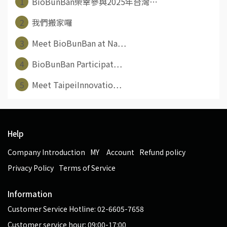
1
BioBunBan榮幸參與2025年台灣⋯
2
我們搬家囉
3
Meet BioBunBan at Na⋯
4
BioBunBan Participat⋯
5
Meet TaipeiInnovatio⋯
Help
Company Introduction
MY Account
Refund policy
Privacy Policy
Terms of Service
Information
Customer Service Hotline: 02-6605-7658
Customer service hour: 09:00-17:00